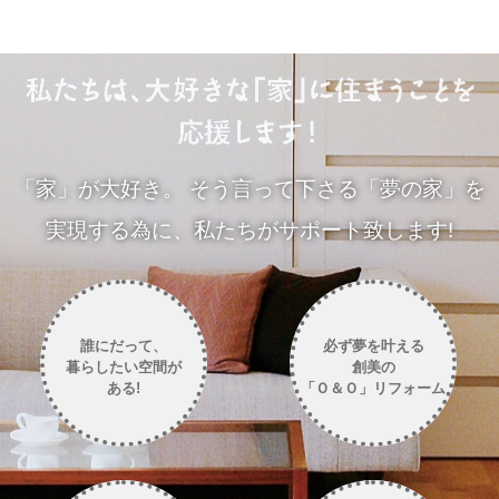
「家」が大好き。
そう言って下さる「夢の家」を
実現する為に、私たちがサポート致します!
誰にだって、
必ず夢を叶える
暮らしたい空間が
創美の
ある!
「Ｏ＆Ｏ」リフォーム